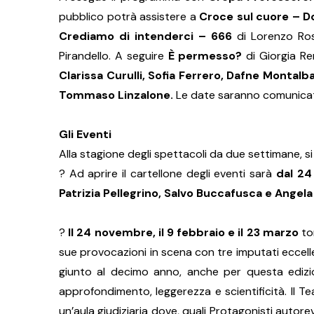
pubblico potrà assistere a
Croce sul cuore – D
Crediamo di intenderci – 666
di Lorenzo Ro
Pirandello. A seguire
È permesso?
di Giorgia R
Clarissa Curulli, Sofia Ferrero, Dafne Montalb
Tommaso Linzalone.
Le date saranno comunicat
Gli Eventi
Alla stagione degli spettacoli da due settimane, si 
? Ad aprire il cartellone degli eventi sarà
dal 24
Patrizia Pellegrino, Salvo Buccafusca e Angela 
?
Il 24 novembre, il 9 febbraio e il 23 marzo
tor
sue provocazioni in scena con tre imputati eccellent
giunto al decimo anno, anche per questa edizi
approfondimento, leggerezza e scientificità. Il T
un’aula giudiziaria dove, quali Protagonisti autorev