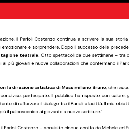
azione, il Parioli Costanzo continua a scrivere la sua stor
 di emozionare e sorprendere. Dopo il successo delle precedent
stagione teatrale.
Otto spettacoli da due settimane – tra cui 
ti ai più giovani e nuove collaborazioni che confermano il Pario
on la direzione artistica di Massimiliano Bruno
, che racc
o, condiviso, partecipato. Il pubblico ha risposto con calore,
o di rafforzare il dialogo tra il Parioli e lacittà. Il mio obie
 più il palcoscenico ai giovani e a nuove scritture."
l Parioli Costanzo – acquisito cinque anni fa da Michele ed E