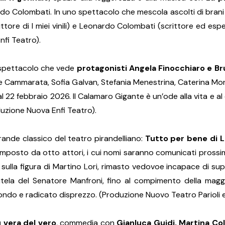
 Colombati. In uno spettacolo che mescola ascolti di brani ind
ttore di I miei vinili) e Leonardo Colombati (scrittore ed esp
fi Teatro).
 spettacolo che vede
protagonisti Angela Finocchiaro e Br
one Cammarata, Sofia Galvan, Stefania Menestrina, Caterina M
22 febbraio 2026. Il Calamaro Gigante è un’ode alla vita e al 
duzione Nuova Enfi Teatro).
 grande classico del teatro pirandelliano:
Tutto per bene di Lu
 composto da otto attori, i cui nomi saranno comunicati pross
sulla figura di Martino Lori, rimasto vedovoe incapace di sup
 alla tutela del Senatore Manfroni, fino al compimento della 
fondo e radicato disprezzo. (Produzione Nuovo Teatro Parioli e 
ù vera del vero
, commedia con
Gianluca Guidi, Martina Col