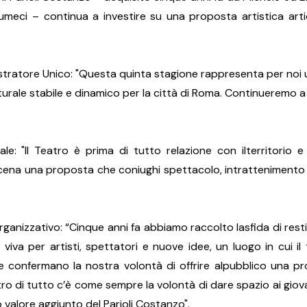
umeci – continua a investire su una proposta artistica arti
ratore Unico: "Questa quinta stagione rappresenta per noi u
urale stabile e dinamico per la città di Roma. Continueremo a in
: "Il Teatro è prima di tutto relazione con ilterritorio e 
scena una proposta che coniughi spettacolo, intrattenimento 
ganizzativo: “Cinque anni fa abbiamo raccolto lasfida di restit
va per artisti, spettatori e nuove idee, un luogo in cui il t
e confermano la nostra volontà di offrire alpubblico una pr
tro di tutto c’è come sempre la volontà di dare spazio ai giova
 valore aggiunto del Parioli Costanzo".