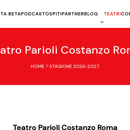
TA BETA
PODCAST
OSPITI
PARTNER
BLOG
TEATRI
CO
atro Parioli Costanzo R
HOME
STAGIONE 2026-2027
Teatro Parioli Costanzo Roma