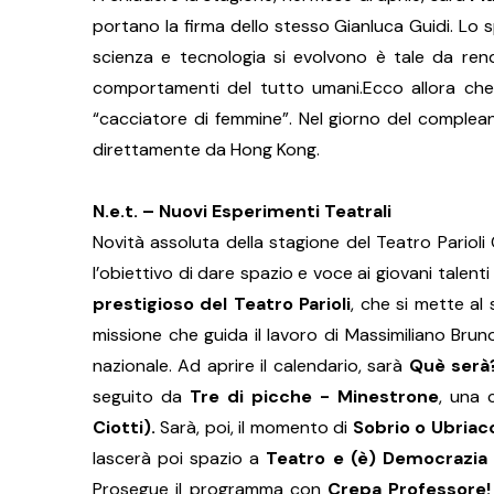
portano la firma dello stesso Gianluca Guidi. Lo
scienza e tecnologia si evolvono è tale da rend
comportamenti del tutto umani.Ecco allora che, 
“cacciatore di femmine”. Nel giorno del complea
direttamente da Hong Kong.
N.e.t. – Nuovi Esperimenti Teatrali
Novità assoluta della stagione del Teatro Pariol
l’obiettivo di dare spazio e voce ai giovani talenti
prestigioso del Teatro Parioli
, che si mette al
missione che guida il lavoro di Massimiliano Brun
nazionale. Ad aprire il calendario, sarà
Què serà
seguito da
Tre di picche - Minestrone
, una 
Ciotti).
Sarà, poi, il momento di
Sobrio o Ubriaco
lascerà poi spazio a
Teatro e (è) Democrazia
Prosegue il programma con
Crepa Professore!