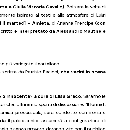
a e Giulia Vittoria Cavallo).
Poi sarà la volta di
ramente ispirato ai testi e alle atmosfere di Luigi
oi
Il martedì – Amleta
. di Arianna Prencipe
(con
 scritto e
interpretato da Alessandro Mauthe e
o più variegato il cartellone.
critta da Patrizio Pacioni,
che vedrà in scena
 o Innocente? a cura di Elisa Greco.
Saranno le
oriche, offriranno spunti di discussione. “Il format,
namica processuale, sarà condotto con ironia e
ria
, il palcoscenico assumerà la configurazione di
raccio e senza provare, daranno vita con il pubblico