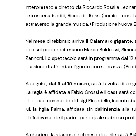
interpretato e diretto da Riccardo Rossi e Leonardo
retroscena inediti, Riccardo Rossi (comico, condu
attraverso la grande musica. (Produzione Nuova En
Nel mese di febbraio arriva
Il Calamaro gigant
e,
loro sul palco reciteranno Marco Buldrassi, Sim
Zannoni. Lo spettacolo sarà in programma dal 12 al 
passioni, di affrontarel’ignoto con speranza. (Pro
A seguire,
dal 5 al 15 marzo
, sarà la volta di un
La regia è affidata a Fabio Grossi e il cast sarà
dolorose commedie di Luigi Pirandello, incentrata 
lui, la figlia Palma, affidata sin dall’infanzia
definitivamente il padre, per il quale nutre un pro
A chiudere la stagione, nel mese di aprile, sarà
Pi