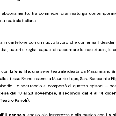
 abbonamento, tra commedie, drammaturgia contemporanea, e
na teatrale italiana.
 in cartellone con un nuovo lavoro che conferma il desiderio d
tisti, autori e registi capaci di raccontare le inquietudini, 
i con
Life is life
, una serie teatrale ideata da Massimiliano Br
dallo stesso Bruno insieme a Maurizio Lops, Sara Baccarini e Filip
episodio. Lo spettacolo si comporrà di quattro episodi — n
ena dal 13 al 23 novembre, il secondo dal 4 al 14 dicemb
eatro Parioli).
l’11 gennaio
, spazio alla leggerezza e alla musica con
La p