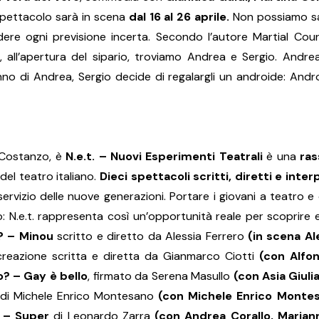
 spettacolo sarà in scena
dal 16 al 26 aprile.
Non possiamo sa
ere ogni previsione incerta. Secondo l’autore Martial Cou
all’apertura del sipario, troviamo Andrea e Sergio. Andre
nno di Andrea, Sergio decide di regalargli un androide: Andr
i Costanzo, è
N.e.t. – Nuovi Esperimenti Teatrali
è una
ras
 del teatro italiano.
Dieci spettacoli scritti, diretti e inte
 servizio delle nuove generazioni. Portare i giovani a teatro 
o: N.e.t. rappresenta così un’opportunità reale per scoprire
? – Minou
scritto e diretto da Alessia Ferrero
(in scena Ale
creazione scritta e diretta da Gianmarco Ciotti
(con Alfo
? – Gay è bello
, firmato da Serena Masullo
(con Asia Giuli
di Michele Enrico Montesano
(con Michele Enrico Montes
 – Super
di Leonardo Zarra
(con Andrea Corallo, Maria