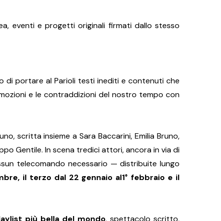
venti e progetti originali firmati dallo stesso
i portare al Parioli testi inediti e contenuti che
le emozioni e le contraddizioni del nostro tempo con
uno, scritta insieme a Sara Baccarini, Emilia Bruno,
po Gentile. In scena tredici attori, ancora in via di
essun telecomando necessario — distribuite lungo
re, il terzo dal 22 gennaio al1° febbraio e il
laylist più bella del mondo
, spettacolo scritto,