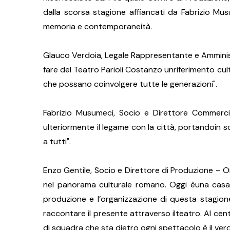
dalla scorsa stagione affiancati da Fabrizio Mus
memoria e contemporaneità.
Glauco Verdoia, Legale Rappresentante e Amminist
fare del Teatro Parioli Costanzo unriferimento cult
che possano coinvolgere tutte le generazioni".
Fabrizio Musumeci, Socio e Direttore Commerciale
ulteriormente il legame con la città, portandoin 
a tutti".
Enzo Gentile, Socio e Direttore di Produzione – Or
nel panorama culturale romano. Oggi èuna casa vi
produzione e l’organizzazione di questa stagion
raccontare il presente attraverso ilteatro. Al cen
di squadra che sta dietro ogni spettacolo è il vero