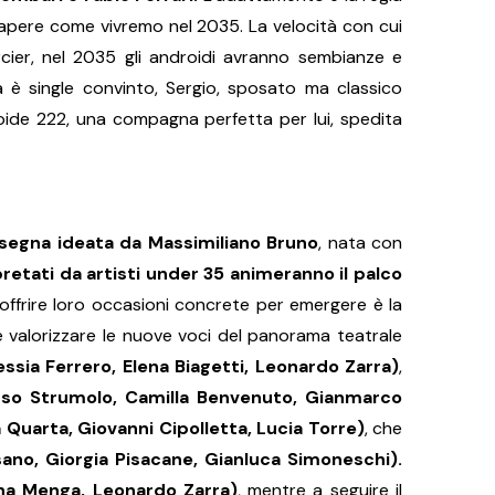
pere come vivremo nel 2035. La velocità con cui
rcier, nel 2035 gli androidi avranno sembianze e
a è single convinto, Sergio, sposato ma classico
oide 222, una compagna perfetta per lui, spedita
segna ideata da Massimiliano Bruno
, nata con
rpretati da artisti under 35 animeranno il palco
e offrire loro occasioni concrete per emergere è la
 e valorizzare le nuove voci del panorama teatrale
ssia Ferrero, Elena Biagetti, Leonardo Zarra)
,
nso Strumolo, Camilla Benvenuto, Gianmarco
a Quarta, Giovanni Cipolletta, Lucia Torre)
, che
ano, Giorgia Pisacane, Gianluca Simoneschi).
nna Menga, Leonardo Zarra)
, mentre a seguire il