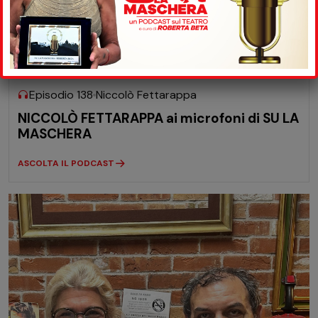
08-07
2026
Episodio 138
Niccolò Fettarappa
NICCOLÒ FETTARAPPA ai microfoni di SU LA
MASCHERA
ASCOLTA IL PODCAST