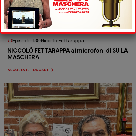
08-07
2026
Episodio 138
Niccolò Fettarappa
NICCOLÒ FETTARAPPA ai microfoni di SU LA
MASCHERA
ASCOLTA IL PODCAST