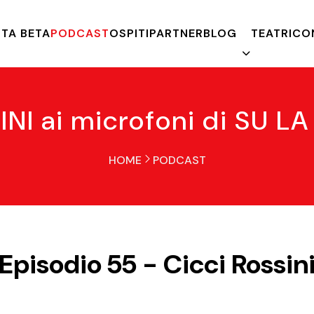
TA BETA
PODCAST
OSPITI
PARTNER
BLOG
TEATRI
CO
INI ai microfoni di SU 
HOME
PODCAST
Episodio 55 - Cicci Rossin