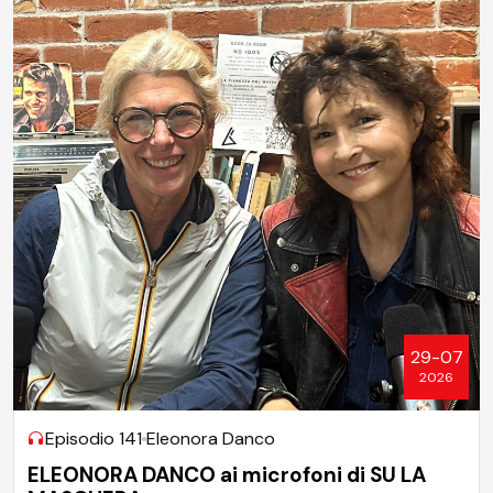
29-07
2026
Episodio 141
Eleonora Danco
ELEONORA DANCO ai microfoni di SU LA