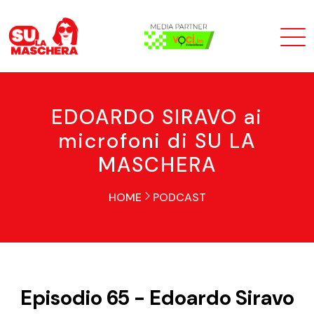
EDOARDO SIRAVO ai
microfoni di SU LA
MASCHERA
HOME
PODCAST
Episodio 65 - Edoardo Siravo