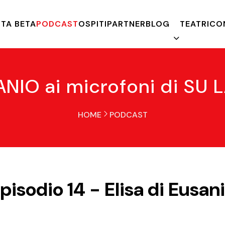
TA BETA
PODCAST
OSPITI
PARTNER
BLOG
TEATRI
CO
ANIO ai microfoni di S
HOME
PODCAST
pisodio 14 - Elisa di Eusan