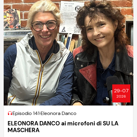
29-07
2026
Episodio 141
Eleonora Danco
ELEONORA DANCO ai microfoni di SU LA
MASCHERA