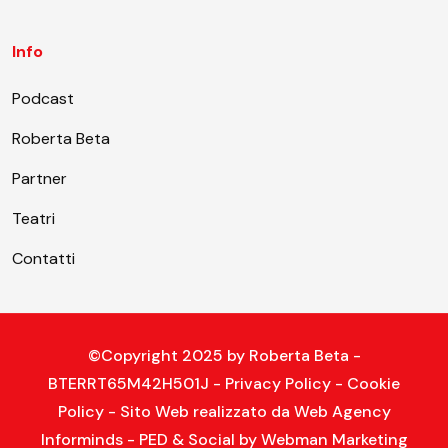
Info
Podcast
Roberta Beta
Partner
Teatri
Contatti
©Copyright 2025 by
Roberta Beta
-
BTERRT65M42H501J -
Privacy Policy
-
Cookie
Policy
- Sito Web realizzato da
Web Agency
Informinds
- PED & Social by
Webman Marketing