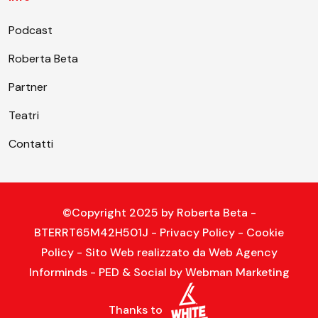
Podcast
Roberta Beta
Partner
Teatri
Contatti
©Copyright 2025 by
Roberta Beta
-
BTERRT65M42H501J -
Privacy Policy
-
Cookie
Policy
- Sito Web realizzato da
Web Agency
Informinds
- PED & Social by
Webman Marketing
Thanks to