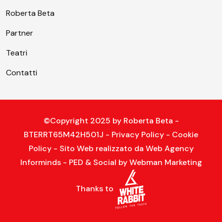
Roberta Beta
Partner
Teatri
Contatti
©Copyright 2025 by
Roberta Beta
-
BTERRT65M42H501J -
Privacy Policy
-
Cookie
Policy
- Sito Web realizzato da
Web Agency
Informinds
- PED & Social by
Webman Marketing
Thanks to