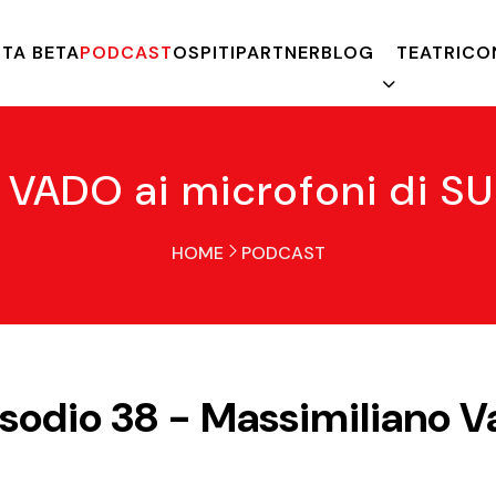
TA BETA
PODCAST
OSPITI
PARTNER
BLOG
TEATRI
CO
VADO ai microfoni di 
HOME
PODCAST
sodio 38 - Massimiliano 