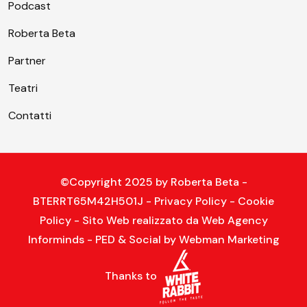
Podcast
Roberta Beta
Partner
Teatri
Contatti
©Copyright 2025 by
Roberta Beta
-
BTERRT65M42H501J -
Privacy Policy
-
Cookie
Policy
- Sito Web realizzato da
Web Agency
Informinds
- PED & Social by
Webman Marketing
Thanks to