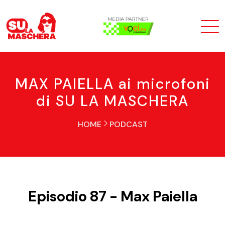
MAX PAIELLA ai microfoni
di SU LA MASCHERA
HOME
PODCAST
Episodio 87 - Max Paiella