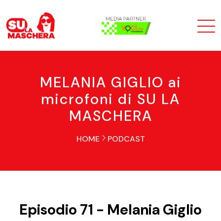
MELANIA GIGLIO ai
microfoni di SU LA
MASCHERA
HOME
PODCAST
Episodio 71 - Melania Giglio