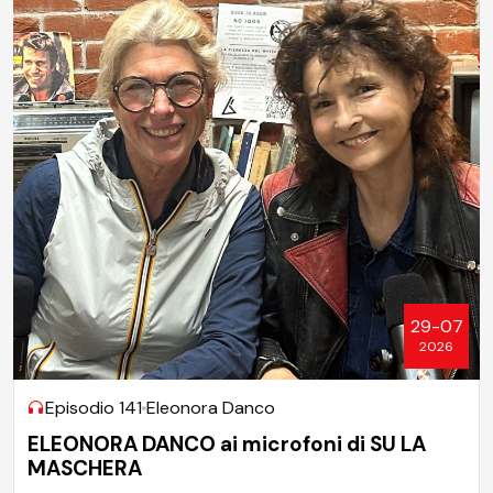
29-07
2026
Episodio 141
Eleonora Danco
ELEONORA DANCO ai microfoni di SU LA
MASCHERA