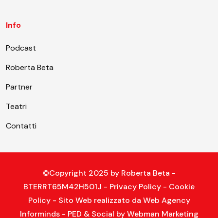
Info
Podcast
Roberta Beta
Partner
Teatri
Contatti
©Copyright 2025 by
Roberta Beta
-
BTERRT65M42H501J -
Privacy Policy
-
Cookie
Policy
- Sito Web realizzato da
Web Agency
Informinds
- PED & Social by
Webman Marketing