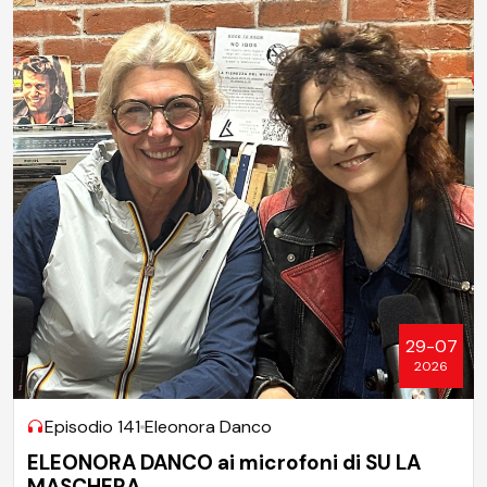
29-07
2026
Episodio 141
Eleonora Danco
ELEONORA DANCO ai microfoni di SU LA
MASCHERA