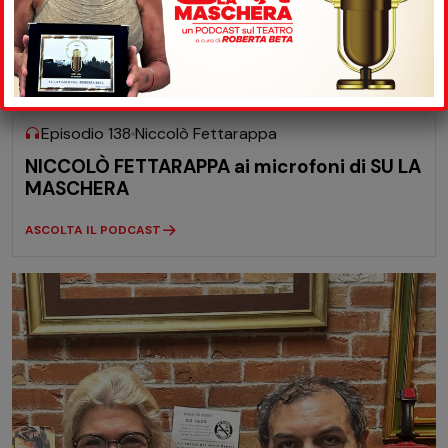
08-07
2026
Episodio 138
Niccolò Fettarappa
NICCOLÒ FETTARAPPA ai microfoni di SU LA
MASCHERA
ASCOLTA IL PODCAST