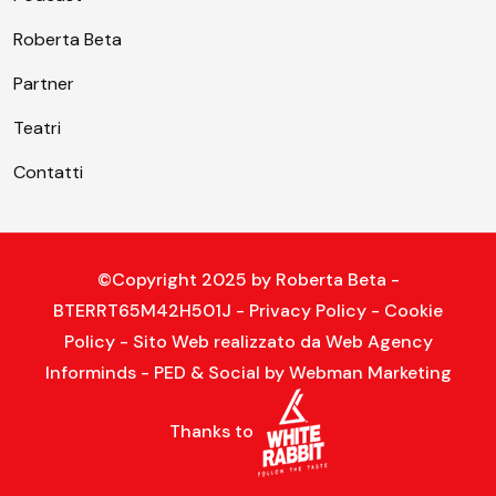
Roberta Beta
Partner
Teatri
Contatti
©Copyright 2025 by
Roberta Beta
-
BTERRT65M42H501J -
Privacy Policy
-
Cookie
Policy
- Sito Web realizzato da
Web Agency
Informinds
- PED & Social by
Webman Marketing
Thanks to