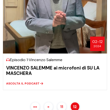
02-12
2024
Episodio 1
Vincenzo Salemme
VINCENZO SALEMME ai microfoni di SU LA
MASCHERA
ASCOLTA IL PODCAST
««
«
11
12